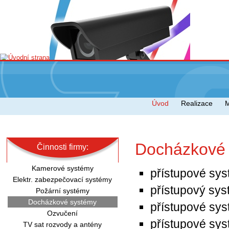
Úvod
Realizace
Docházkové
Činnosti firmy:
Kamerové systémy
přístupové sys
Elektr. zabezpečovací systémy
přístupový sys
Požární systémy
Docházkové systémy
přístupové sys
Ozvučení
přístupové sys
TV sat rozvody a antény